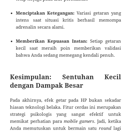
Menciptakan Ketegangan:
Variasi getaran yang
intens saat situasi kritis berhasil memompa
adrenalin secara alami.
Memberikan Kepuasan Instan:
Setiap getaran
kecil saat meraih poin memberikan validasi
bahwa Anda sedang memegang kendali penuh.
Kesimpulan: Sentuhan Kecil
dengan Dampak Besar
Pada akhirnya, efek getar pada HP bukan sekadar
hiasan teknologi belaka. Fitur cerdas ini merupakan
strategi psikologis yang sangat efektif untuk
memikat perhatian para
mobile gamers
. Jadi, ketika
Anda memutuskan untuk bermain satu
round
lagi